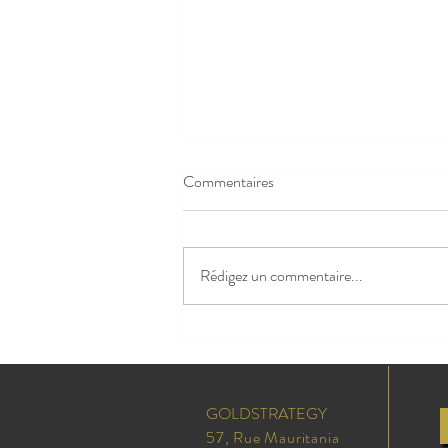
Commentaires
Rédigez un commentaire...
GoldStrategy fête 1 an de
collaboration avec un call-center
Goldlabellisé
GOLDSTRATEGY
57, Rue Mauritania