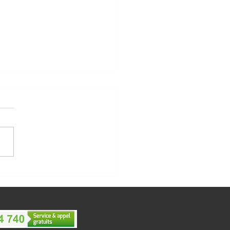
trategy, sponsor du Rallye
 des Gazelles