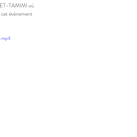
a ET-TAMIMI où 
e cet événement 
e.mp4