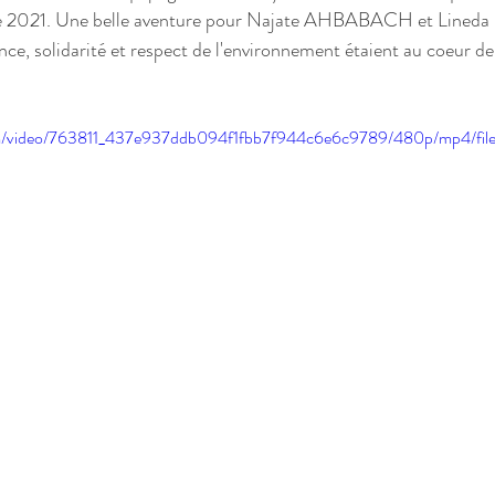
re 2021. Une belle aventure pour Najate AHBABACH et Lined
ance, solidarité et respect de l'environnement étaient au coeur d
.com/video/763811_437e937ddb094f1fbb7f944c6e6c9789/480p/mp4/fil