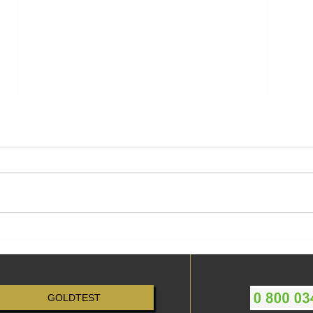
Call Center en voie de
GoldS
GoldLabellisation
Aïcha
GOLDTEST