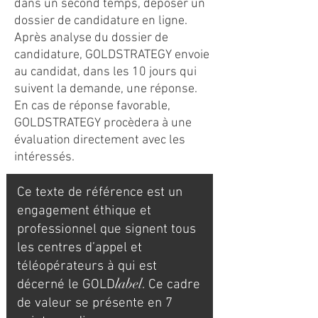
dans un second temps, déposer un
dossier de candidature en ligne.
Après analyse du dossier de
candidature, GOLDSTRATEGY envoie
au candidat, dans les 10 jours qui
suivent la demande, une réponse.
En cas de réponse favorable,
GOLDSTRATEGY procèdera à une
évaluation directement avec les
intéressés.
Ce texte de référence est un
engagement éthique et
professionnel que signent tous
les centres d’appel et
téléopérateurs à qui est
label
décerné le GOLD
. Ce cadre
de valeur se présente en 7