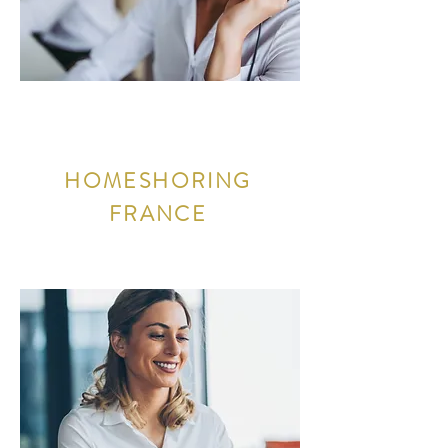
OFFSHORIN
G
HOMESHORING
MARRAKEC
FRANCE
H